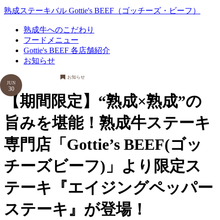
熟成ステーキバル Gottie's BEEF（ゴッチーズ・ビーフ）
熟成牛へのこだわり
フードメニュー
Gottie's BEEF 各店舗紹介
お知らせ
お知らせ
JUN
30
【期間限定】“熟成×熟成”の
旨みを堪能！熟成牛ステーキ
専門店「Gottie’s BEEF(ゴッ
チーズビーフ)」より限定ス
テーキ『エイジングペッパー
ステーキ』が登場！